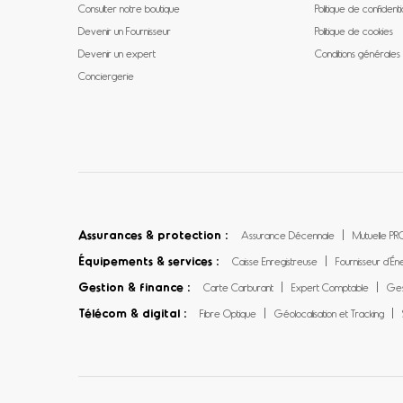
Consulter notre boutique
Politique de confidentia
Devenir un Fournisseur
Politique de cookies
Devenir un expert
Conditions générales
Conciergerie
Assurances & protection :
Assurance Décennale
Mutuelle PR
Équipements & services :
Caisse Enregistreuse
Fournisseur d’Én
Gestion & finance :
Carte Carburant
Expert Comptable
Ges
Télécom & digital :
Fibre Optique
Géolocalisation et Tracking