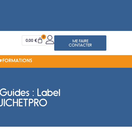
Il y a
Martin S.
0
0,00
€
ME FAIRE
CONTACTER
FORMATIONS
Guides : Label
UICHETPRO