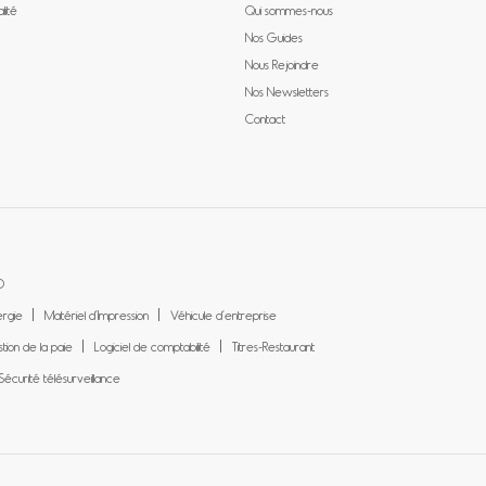
lité
Qui sommes-nous
Nos Guides
Nous Rejoindre
Nos Newsletters
Contact
O
ergie
Matériel d’Impression
Véhicule d’entreprise
tion de la paie
Logiciel de comptabilité
Titres-Restaurant
Sécurité télésurveillance