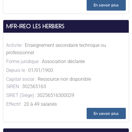
En savoir plus
MFR-IREO LES HERBIERS
Activite :
Enseignement secondaire technique ou
professionnel
Forme juridique :
Association déclarée
Depuis le :
01/01/1900
Capital social :
Ressource non disponible
SIREN :
302565163
SIRET (Siège) :
30256516300029
Effectif :
20 à 49 salariés
En savoir plus