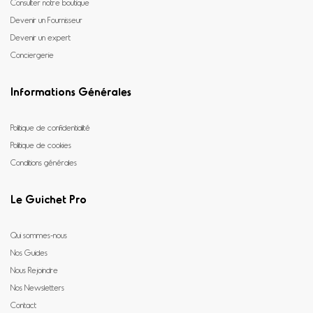
Consulter notre boutique
Devenir un Fournisseur
Devenir un expert
Conciergerie
Informations Générales
Politique de confidentialité
Politique de cookies
Conditions générales
Le Guichet Pro
Qui sommes-nous
Nos Guides
Nous Rejoindre
Nos Newsletters
Contact