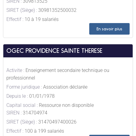
SIREN :
309813525
SIRET (Siège) :
30981352500032
Effectif :
10 à 19 salariés
En savoir plus
OGEC PROVIDENCE SAINTE THERESE
Activite :
Enseignement secondaire technique ou
professionnel
Forme juridique :
Association déclarée
Depuis le :
01/01/1978
Capital social :
Ressource non disponible
SIREN :
314704974
SIRET (Siège) :
31470497400026
Effectif :
100 à 199 salariés