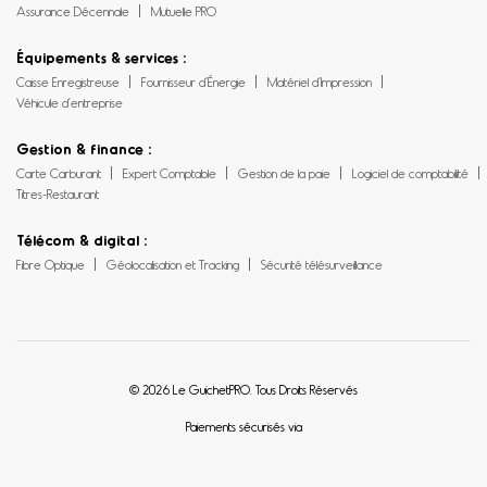
Assurance Décennale
Mutuelle PRO
Équipements & services :
Caisse Enregistreuse
Fournisseur d’Énergie
Matériel d’Impression
Véhicule d’entreprise
Gestion & finance :
Carte Carburant
Expert Comptable
Gestion de la paie
Logiciel de comptabilité
Titres-Restaurant
Télécom & digital :
Fibre Optique
Géolocalisation et Tracking
Sécurité télésurveillance
© 2026 Le GuichetPRO. Tous Droits Réservés
Paiements sécurisés via