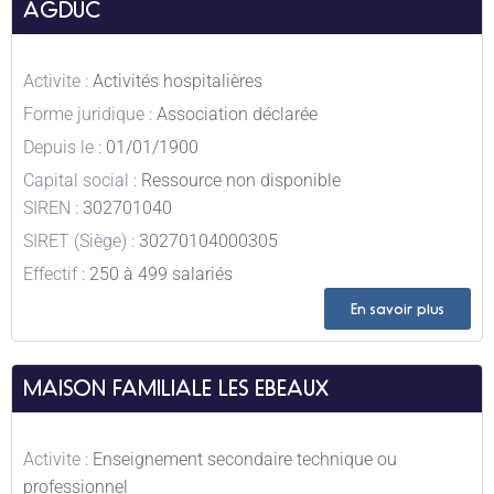
AGDUC
Activite :
Activités hospitalières
Forme juridique :
Association déclarée
Depuis le :
01/01/1900
Capital social :
Ressource non disponible
SIREN :
302701040
SIRET (Siège) :
30270104000305
Effectif :
250 à 499 salariés
En savoir plus
MAISON FAMILIALE LES EBEAUX
Activite :
Enseignement secondaire technique ou
professionnel