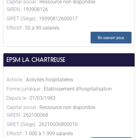
Capital social :
Ressource non disponible
SIREN :
193908126
SIRET (Siège) :
19390812600017
Effectif :
50 à 99 salariés
En savoir plus
EPSM LA CHARTREUSE
Activite :
Activités hospitalières
Forme juridique :
Établissement d'hospitalisation
Depuis le :
01/03/1983
Capital social :
Ressource non disponible
SIREN :
262100068
SIRET (Siège) :
26210006800010
Effectif :
1 000 à 1 999 salariés