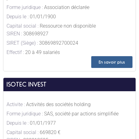
Forme juridique :
Association déclarée
Depuis le :
01/01/1900
Capital social :
Ressource non disponible
SIREN :
308698927
SIRET (Siège) :
30869892700024
Effectif :
20 à 49 salariés
En savoir plus
ISOTEC INVEST
Activite :
Activités des sociétés holding
Forme juridique :
SAS, société par actions simplifiée
Depuis le :
01/01/1977
Capital social :
669820 €