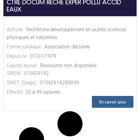
CTRE DOCUM RECHE EXPER POLLU ACCID
EAUX
Activite :
Recherche-développement en autres sciences
physiques et naturelles
Forme juridique :
Association déclarée
Depuis le :
01/01/1979
Capital social :
Ressource non disponible
SIREN :
315429142
SIRET (Siège) :
31542914200039
Effectif :
50 à 99 salariés
En savoir plus