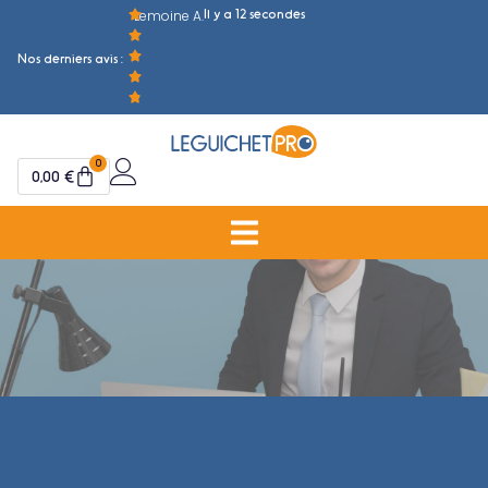
Il y a 12 secondes
Lemoine A.
M
Nos derniers avis :
0
0,00
€