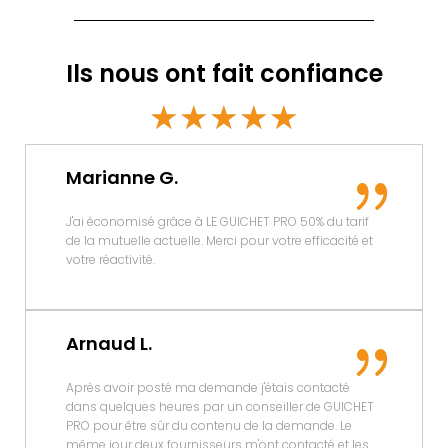
Ils nous ont fait confiance
☆
☆
☆
☆
☆
Marianne G.
J'ai économisé grâce à LE GUICHET PRO 50% du tarif
de la mutuelle actuelle. Merci pour votre efficacité et
votre réactivité.
Arnaud L.
Après avoir posté ma demande j'étais contacté
dans quelques heures par un conseiller de GUICHET
PRO pour être sûr du contenu de la demande. Le
même jour deux fournisseurs m'ont contacté et les