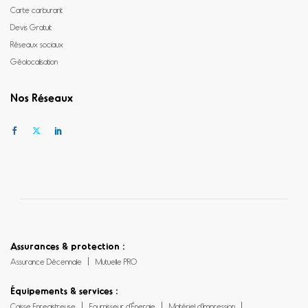
Carte carburant
Devis Gratuit
Réseaux sociaux
Géolocalisation
Nos Réseaux
Assurances & protection :
Assurance Décennale
Mutuelle PRO
Équipements & services :
Caisse Enregistreuse
Fournisseur d’Énergie
Matériel d’Impression