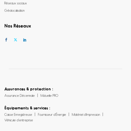
Réseaux sociaux
Géolocalisation
Nos Réseaux
Assurances & protection :
Assurance Décennale
Mutuelle PRO
Équipements & services :
Caisse Enregistreuse
Fournisseur d’Énergie
Matériel d’Impression
Véhicule d’entreprise