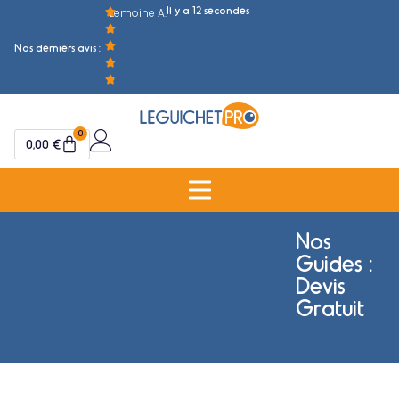
Il y a 12 secondes
Lemoine A.
M
Nos derniers avis :
0
0,00
€
Nos
Guides :
Devis
Gratuit