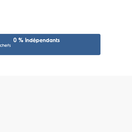
0
 % Indépendants 
 chefs