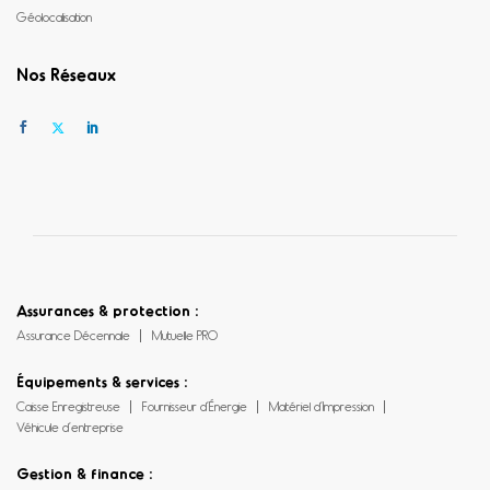
Géolocalisation
Nos Réseaux
Assurances & protection :
Assurance Décennale
Mutuelle PRO
Équipements & services :
Caisse Enregistreuse
Fournisseur d’Énergie
Matériel d’Impression
Véhicule d’entreprise
Gestion & finance :