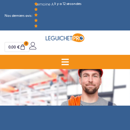
Il y a 12 secondes
Lemoine A.
M
Nos derniers avis :
0
0,00
€