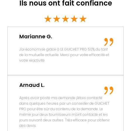
Ils nous ont fait confiance
☆
☆
☆
☆
☆
Marianne G.
J'ai économisé grâce à LE GUICHET PRO 50% du tarif
de la mutuelle actuelle. Merci pour votre efficacité et
votre réactivité.
Arnaud L.
Après avoir posté ma demande j'étais contacté
dans quelques heures par un conseiller de GUICHET
PRO pour être sûr du contenu de la demande. Le
même jour deux fournisseurs m'ont contacté et les
jours suivant deux autres. Très efficace pour obtenir
des devis.