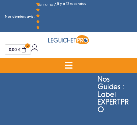
Il y a 12 secondes
Lemoine A.
M
Nos derniers avis :
0
0,00
€
Nos
Guides :
Label
EXPERTPR
O