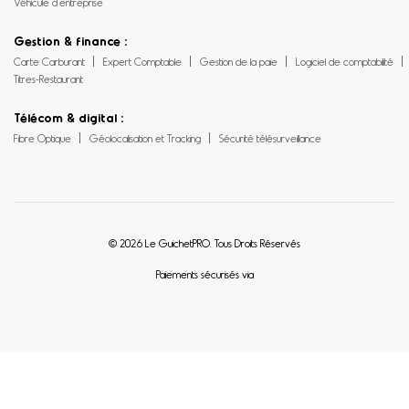
Véhicule d’entreprise
Gestion & finance :
Carte Carburant
Expert Comptable
Gestion de la paie
Logiciel de comptabilité
Titres-Restaurant
Télécom & digital :
Fibre Optique
Géolocalisation et Tracking
Sécurité télésurveillance
© 2026 Le GuichetPRO. Tous Droits Réservés
Paiements sécurisés via