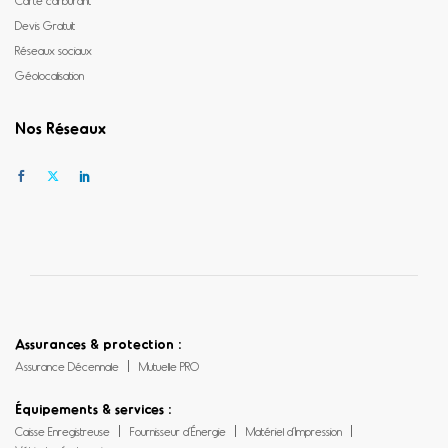
Devis Gratuit
Réseaux sociaux
Géolocalisation
Nos Réseaux
Assurances & protection :
Assurance Décennale
Mutuelle PRO
Équipements & services :
Caisse Enregistreuse
Fournisseur d’Énergie
Matériel d’Impression