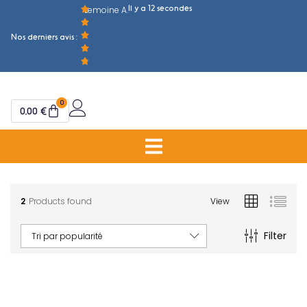
Il y a 12 secondes
Lemoine A.
M
Nos derniers avis :
0
0,00
€
2
Products found
View
Filter
Tri par popularité