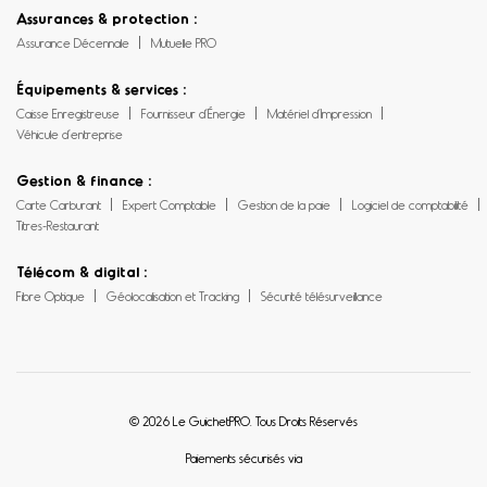
Assurances & protection :
Assurance Décennale
Mutuelle PRO
Équipements & services :
Caisse Enregistreuse
Fournisseur d’Énergie
Matériel d’Impression
Véhicule d’entreprise
Gestion & finance :
Carte Carburant
Expert Comptable
Gestion de la paie
Logiciel de comptabilité
Titres-Restaurant
Télécom & digital :
Fibre Optique
Géolocalisation et Tracking
Sécurité télésurveillance
© 2026 Le GuichetPRO. Tous Droits Réservés
Paiements sécurisés via