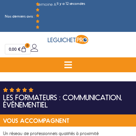
Il y a 12 secondes
Lemoine A.
M
Nos derniers avis :
0
0,00
€
LES FORMATEURS : COMMUNICATION,
ÉVÉNEMENTIEL
VOUS ACCOMPAGNENT
Un réseau de professionnels qualifiés à proximité