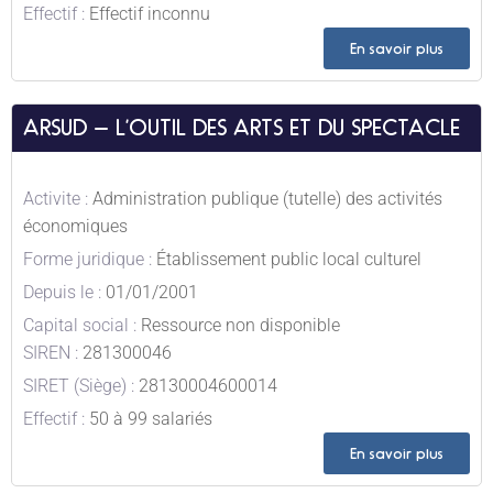
Effectif :
Effectif inconnu
En savoir plus
ARSUD – L’OUTIL DES ARTS ET DU SPECTACLE
Activite :
Administration publique (tutelle) des activités
économiques
Forme juridique :
Établissement public local culturel
Depuis le :
01/01/2001
Capital social :
Ressource non disponible
SIREN :
281300046
SIRET (Siège) :
28130004600014
Effectif :
50 à 99 salariés
En savoir plus