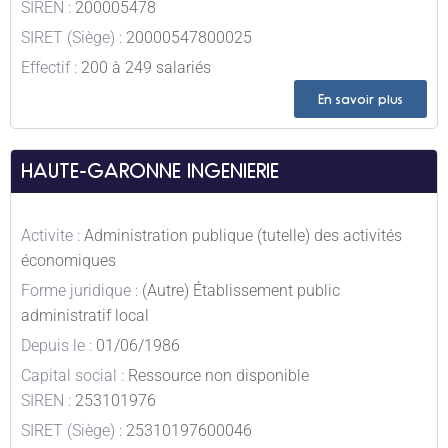
SIREN :
200005478
SIRET (Siège) :
20000547800025
Effectif :
200 à 249 salariés
En savoir plus
HAUTE-GARONNE INGENIERIE
Activite :
Administration publique (tutelle) des activités
économiques
Forme juridique :
(Autre) Établissement public
administratif local
Depuis le :
01/06/1986
Capital social :
Ressource non disponible
SIREN :
253101976
SIRET (Siège) :
25310197600046