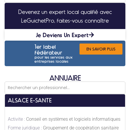
Devenez un expert local qualifié avec
LeGuichetPro, faites-vous connaître
Je Deviens Un Expert
1er label
EN SAVOIR PLUS
fédérateur
pour les services aux
entreprises locales
ANNUAIRE
ALSACE E-SANTE
Activite :
Conseil en systèmes et logiciels informatiques
Forme juridique :
Groupement de coopération sanitaire