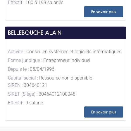
Effectif :
100 à 199 salariés
En savoir plus
BELLEBOUCHE ALAIN
Activite :
Conseil en systèmes et logiciels informatiques
Forme juridique :
Entrepreneur individuel
Depuis le :
05/04/1996
Capital social :
Ressource non disponible
SIREN :
304640121
SIRET (Siège) :
30464012100048
Effectif :
0 salarié
En savoir plus