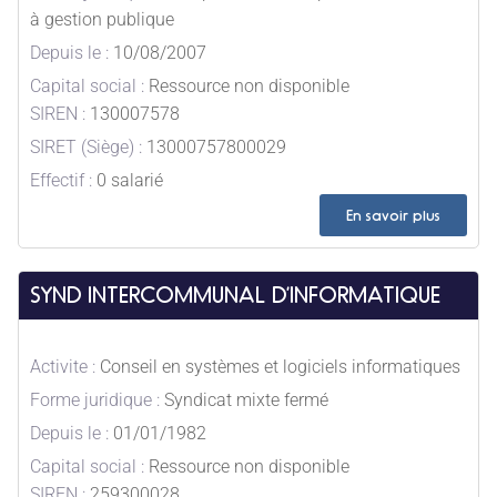
à gestion publique
Depuis le :
10/08/2007
Capital social :
Ressource non disponible
SIREN :
130007578
SIRET (Siège) :
13000757800029
Effectif :
0 salarié
En savoir plus
SYND INTERCOMMUNAL D’INFORMATIQUE
Activite :
Conseil en systèmes et logiciels informatiques
Forme juridique :
Syndicat mixte fermé
Depuis le :
01/01/1982
Capital social :
Ressource non disponible
SIREN :
259300028