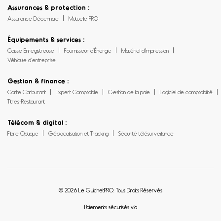
Assurances & protection :
Assurance Décennale
Mutuelle PRO
Équipements & services :
Caisse Enregistreuse
Fournisseur d’Énergie
Matériel d’Impression
Véhicule d’entreprise
Gestion & finance :
Carte Carburant
Expert Comptable
Gestion de la paie
Logiciel de comptabilité
Titres-Restaurant
Télécom & digital :
Fibre Optique
Géolocalisation et Tracking
Sécurité télésurveillance
© 2026 Le GuichetPRO. Tous Droits Réservés
Paiements sécurisés via