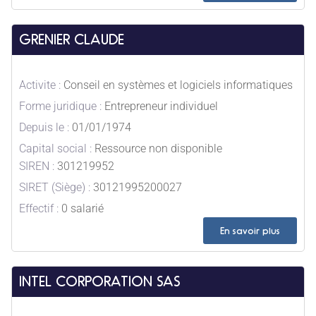
GRENIER CLAUDE
Activite :
Conseil en systèmes et logiciels informatiques
Forme juridique :
Entrepreneur individuel
Depuis le :
01/01/1974
Capital social :
Ressource non disponible
SIREN :
301219952
SIRET (Siège) :
30121995200027
Effectif :
0 salarié
En savoir plus
INTEL CORPORATION SAS