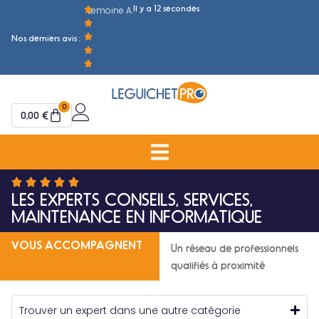
Il y a 12 secondes
Lemoine A.
M
Nos derniers avis :
0
0,00
€
LES EXPERTS ​CONSEILS, SERVICES,
MAINTENANCE EN INFORMATIQUE
VOUS ACCOMPAGNENT
Un réseau de professionnels
qualifiés à proximité
Trouver un expert dans une autre catégorie