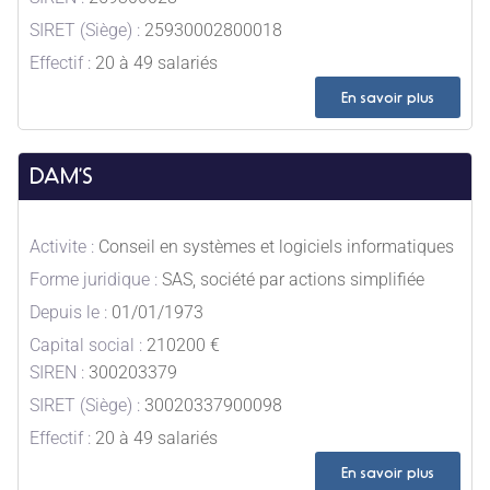
SIRET (Siège) :
25930002800018
Effectif :
20 à 49 salariés
En savoir plus
DAM’S
Activite :
Conseil en systèmes et logiciels informatiques
Forme juridique :
SAS, société par actions simplifiée
Depuis le :
01/01/1973
Capital social :
210200 €
SIREN :
300203379
SIRET (Siège) :
30020337900098
Effectif :
20 à 49 salariés
En savoir plus