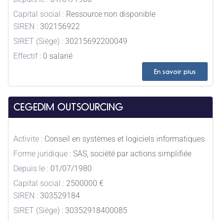
Capital social :
Ressource non disponible
SIREN :
302156922
SIRET (Siège) :
30215692200049
Effectif :
0 salarié
En savoir plus
CEGEDIM OUTSOURCING
Activite :
Conseil en systèmes et logiciels informatiques
Forme juridique :
SAS, société par actions simplifiée
Depuis le :
01/07/1980
Capital social :
2500000 €
SIREN :
303529184
SIRET (Siège) :
30352918400085