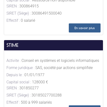
Capital social :
Ressource non disponible
SIREN :
300864915
SIRET (Siège) :
30086491500040
Effectif :
0 salarié
En savoir plus
STIME
Activite :
Conseil en systèmes et logiciels informatiques
Forme juridique :
SAS, société par actions simplifiée
Depuis le :
01/01/1977
Capital social :
128000 €
SIREN :
301850277
SIRET (Siège) :
30185027700288
Effectif :
500 à 999 salariés