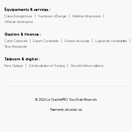
Équipements & services :
Caisse Enregistreuse
Fournisseur d’Énergie
Matériel d’Impression
Véhicule d’entreprise
Gestion & finance :
Carte Carburant
Expert Comptable
Gestion de la paie
Logiciel de comptabilité
Titres-Restaurant
Télécom & digital :
Fibre Optique
Géolocalisation et Tracking
Sécurité télésurveillance
© 2026 Le GuichetPRO. Tous Droits Réservés
Paiements sécurisés via