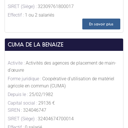
SIRET (Siège) :
32309761800017
Effectif :
1 ou 2 salariés
En savoir plus
CUMA DE LA BENAIZE
Activite :
Activités des agences de placement de main-
d'œuvre
Forme juridique :
Coopérative d'utilisation de matériel
agricole en commun (CUMA)
Depuis le :
25/02/1982
Capital social :
29136 €
SIREN :
324046747
SIRET (Siège) :
32404674700014
Effectif :
0 salarié