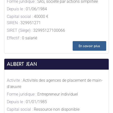
Forme juridique :
SAS, société par actions simplifiée
Depuis le :
01/06/1984
Capital social :
40000 €
SIREN :
329951271
SIRET (Siège) :
32995127100066
Effectif :
0 salarié
En savoir plus
ALIBERT JEAN
Activite :
Activités des agences de placement de main-
d'œuvre
Forme juridique :
Entrepreneur individuel
Depuis le :
01/01/1985
Capital social :
Ressource non disponible