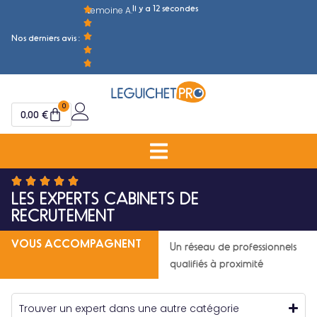
Il y a 12 secondes
Lemoine A.
M
Nos derniers avis :
0
0,00
€
LES EXPERTS ​CABINETS DE
RECRUTEMENT
VOUS ACCOMPAGNENT
Un réseau de professionnels
qualifiés à proximité
Trouver un expert dans une autre catégorie