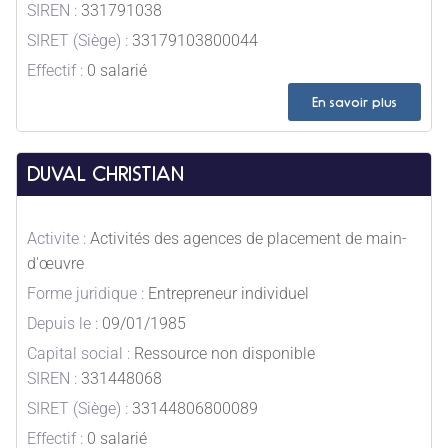
SIREN :
331791038
SIRET (Siège) :
33179103800044
Effectif :
0 salarié
En savoir plus
DUVAL CHRISTIAN
Activite :
Activités des agences de placement de main-
d'œuvre
Forme juridique :
Entrepreneur individuel
Depuis le :
09/01/1985
Capital social :
Ressource non disponible
SIREN :
331448068
SIRET (Siège) :
33144806800089
Effectif :
0 salarié