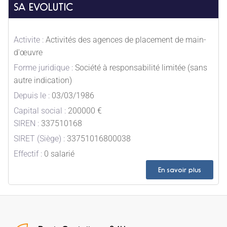
SA EVOLUTIC
Activite :
Activités des agences de placement de main-
d'œuvre
Forme juridique :
Société à responsabilité limitée (sans
autre indication)
Depuis le :
03/03/1986
Capital social :
200000 €
SIREN :
337510168
SIRET (Siège) :
33751016800038
Effectif :
0 salarié
En savoir plus