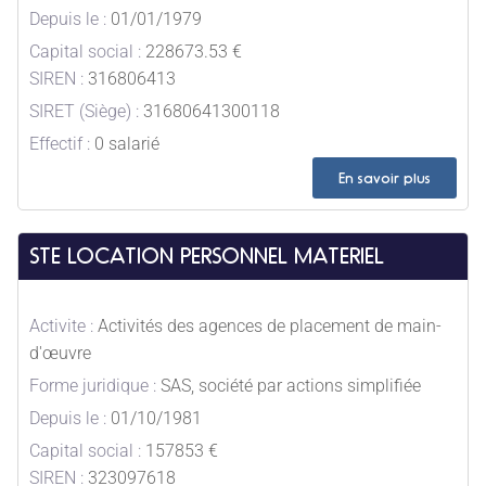
Depuis le :
01/01/1979
Capital social :
228673.53 €
SIREN :
316806413
SIRET (Siège) :
31680641300118
Effectif :
0 salarié
En savoir plus
STE LOCATION PERSONNEL MATERIEL
Activite :
Activités des agences de placement de main-
d'œuvre
Forme juridique :
SAS, société par actions simplifiée
Depuis le :
01/10/1981
Capital social :
157853 €
SIREN :
323097618