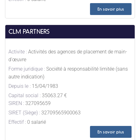
En savoir plus
CLM PARTNERS
Activite :
Activités des agences de placement de main-
d'œuvre
Forme juridique :
Société à responsabilité limitée (sans
autre indication)
Depuis le :
15/04/1983
Capital social :
35063.27 €
SIREN :
327095659
SIRET (Siège) :
32709565900063
Effectif :
0 salarié
En savoir plus