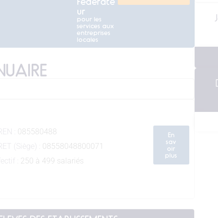
fédérate
ur
pour les
services aux
entreprises
locales
UAIRE
REN :
085580488
En
sav
RET (Siège) :
08558048800071
oir
plus
ectif :
250 à 499 salariés