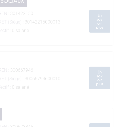
 SOCIAUX
REN :
301422150
En
sav
RET (Siège) :
30142215000013
oir
plus
ectif :
0 salarié
REN :
300667946
En
sav
RET (Siège) :
30066794600010
oir
plus
ectif :
0 salarié
REN :
300673845