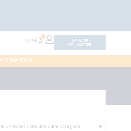
Il y a
Martin S.
0
0,00
€
ME FAIRE
CONTACTER
FORMATIONS
er un expert dans une autre catégorie