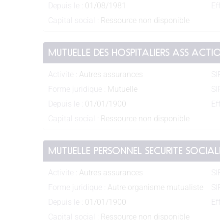
Depuis le :
01/08/1981
Eff
Capital social :
Ressource non disponible
MUTUELLE DES HOSPITALIERS ASS ACT
Activite :
Autres assurances
SI
Forme juridique :
Mutuelle
SI
Depuis le :
01/01/1900
Eff
Capital social :
Ressource non disponible
MUTUELLE PERSONNEL SECURITE SOCIAL
Activite :
Autres assurances
SI
Forme juridique :
Autre organisme mutualiste
SI
Depuis le :
01/01/1900
Eff
Capital social :
Ressource non disponible