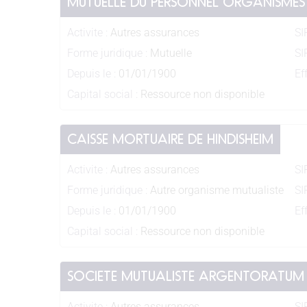
MUTUELLE DU PERSONNEL ORGANISMES
Activite :
Autres assurances
SI
Forme juridique :
Mutuelle
SI
Depuis le :
01/01/1900
Eff
Capital social :
Ressource non disponible
CAISSE MORTUAIRE DE HINDISHEIM
Activite :
Autres assurances
SI
Forme juridique :
Autre organisme mutualiste
SI
Depuis le :
01/01/1900
Eff
Capital social :
Ressource non disponible
SOCIETE MUTUALISTE ARGENTORATUM
Activite :
Autres assurances
SI