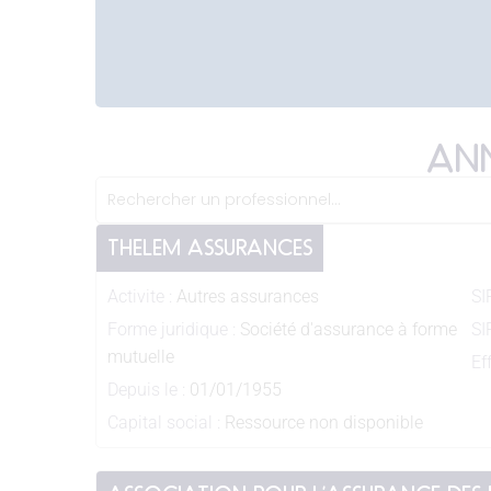
ANN
THELEM ASSURANCES
Activite :
Autres assurances
SI
Forme juridique :
Société d'assurance à forme
SI
mutuelle
Eff
Depuis le :
01/01/1955
Capital social :
Ressource non disponible