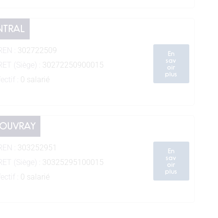
NTRAL
REN :
302722509
En
sav
RET (Siège) :
30272250900015
oir
plus
ectif :
0 salarié
ROUVRAY
REN :
303252951
En
sav
RET (Siège) :
30325295100015
oir
plus
ectif :
0 salarié