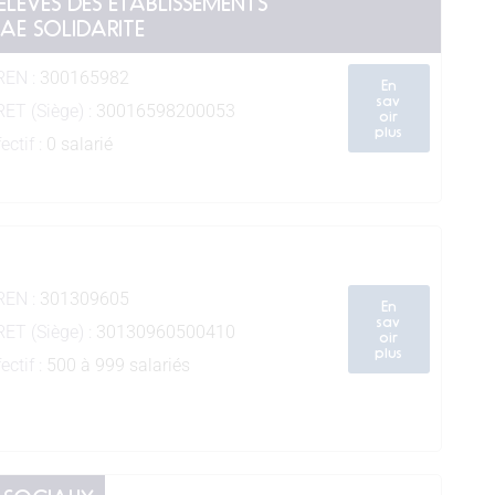
LEVES DES ETABLISSEMENTS
AE SOLIDARITE
REN :
300165982
En
sav
RET (Siège) :
30016598200053
oir
plus
ectif :
0 salarié
REN :
301309605
En
sav
RET (Siège) :
30130960500410
oir
plus
ectif :
500 à 999 salariés