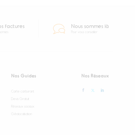
os factures
Nous sommes là
nomies
Pour vous conseiller
Nos Guides
Nos Réseaux
Carte carburant
Devis Gratuit
Réseaux sociaux
Géolocalisation