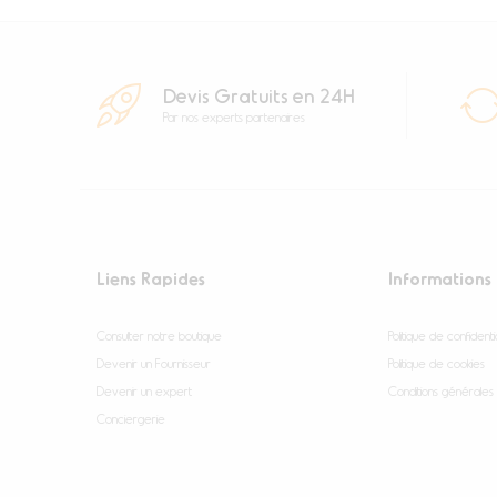
Devis Gratuits en 24H
Par nos experts partenaires
Liens Rapides
Informations
Consulter notre boutique
Politique de confidentia
Devenir un Fournisseur
Politique de cookies
Devenir un expert
Conditions générales
Conciergerie