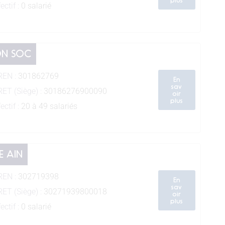
ectif :
0 salarié
ION SOC
REN :
301862769
En
sav
RET (Siège) :
30186276900090
oir
plus
ectif :
20 à 49 salariés
E AIN
REN :
302719398
En
sav
RET (Siège) :
30271939800018
oir
plus
ectif :
0 salarié