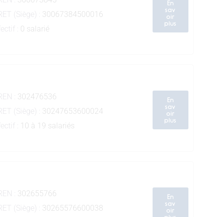
En
sav
RET (Siège) :
30067384500016
oir
plus
ectif :
0 salarié
REN :
302476536
En
sav
RET (Siège) :
30247653600024
oir
plus
ectif :
10 à 19 salariés
REN :
302655766
En
sav
RET (Siège) :
30265576600038
oir
plus