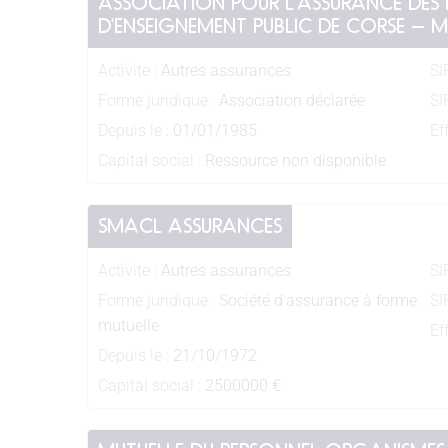
ASSOCIATION POUR L’ASSURANCE DES E
D’ENSEIGNEMENT PUBLIC DE CORSE – M
Activite :
Autres assurances
SI
Forme juridique :
Association déclarée
SI
Depuis le :
01/01/1985
Eff
Capital social :
Ressource non disponible
SMACL ASSURANCES
Activite :
Autres assurances
SI
Forme juridique :
Société d'assurance à forme
SI
mutuelle
Eff
Depuis le :
21/10/1972
Capital social :
2500000 €