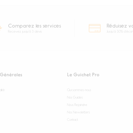
Comparez les services
Réduisez v
Recevez jusqu'à 3 devis
Jusqu'à 30% d'éco
 Générales
Le Guichet Pro
lité
Qui sommes-nous
Nos Guides
Nous Rejoindre
Nos Newsletters
Contact