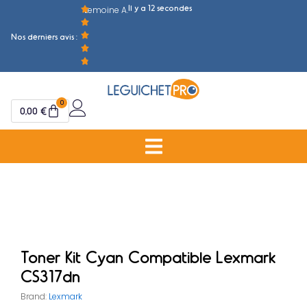
Il y a 12 secondes
Lemoine A.
M
Nos derniers avis :
0
0,00
€
Toner Kit Cyan Compatible Lexmark
CS317dn
Brand:
Lexmark