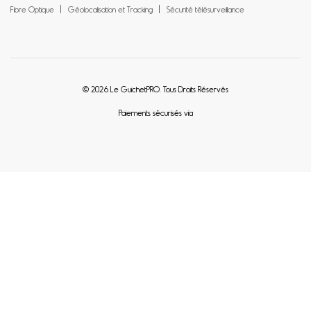
Fibre Optique
Géolocalisation et Tracking
Sécurité télésurveillance
© 2026 Le GuichetPRO. Tous Droits Réservés
Paiements sécurisés via