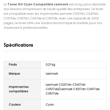
Le
Toner Kit Cyan Compatible Lexmark
est conçu pour répondre
aux besoins d’impression de haute qualité des entreprises. Ce toner
est compatible avec les imprimantes Lexmark CS317dn, CS417dn,
CS517de, CX317dn, CX417de et CX517de. Avec une capacité de 2300
pages, ce toner offre une solution économique et durable pour vos
impressions professionnelles.
Spécifications
Poids
0,21 kg
Marque
Lexmark
Lexmark CS317dn CS417dn
Imprimantes
CS517de/Lexmark CX317dn CX417de
compatibles
CX517de
Couleur
Cyan