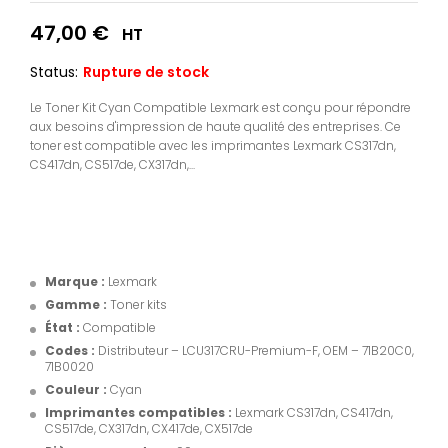
47,00
€
HT
Status:
Rupture de stock
Le Toner Kit Cyan Compatible Lexmark est conçu pour répondre
aux besoins d'impression de haute qualité des entreprises. Ce
toner est compatible avec les imprimantes Lexmark CS317dn,
CS417dn, CS517de, CX317dn,...
Marque :
Lexmark
Gamme :
Toner kits
État :
Compatible
Codes :
Distributeur – LCU317CRU-Premium-F, OEM – 71B20C0,
71B0020
Couleur :
Cyan
Imprimantes compatibles :
Lexmark CS317dn, CS417dn,
CS517de, CX317dn, CX417de, CX517de