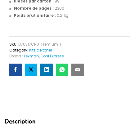
Pièces par carton :
99
Nombre de pages :
2300
Poids brut unitaire :
0.21 kg
SKU:
LCU317CRU-Premium-F
Category:
Kits de toner
Brand :
Lexmark
,
Toni Express
Description