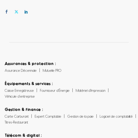
Assurances & protection :
Assurance Décennale
Mutuelle PRO
Équipements & services :
Caisse Enregistreuse
Fournisseur d’Énergie
Matériel d’Impression
Véhicule d’entreprise
Gestion & finance :
Carte Carburant
Expert Comptable
Gestion de la paie
Logiciel de comptabilité
Titres-Restaurant
Télécom & digital :